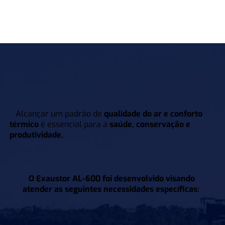
Alcançar um padrão de
qualidade do ar e conforto
térmico
é essencial para a
saúde
,
conservação e
produtividade
.
O
Exaustor AL-600
foi desenvolvido visando
atender as seguintes necessidades específicas: